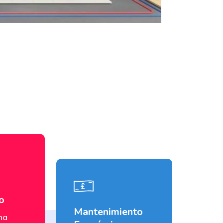
o
Mantenimiento
na