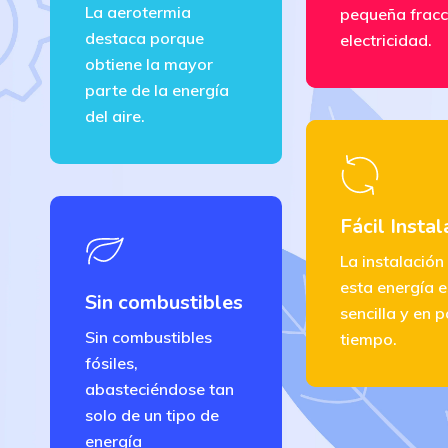
La aerotermia
pequeña fracc
destaca porque
electricidad.
obtiene la mayor
parte de la energía
del aire.
Fácil Instal
La instalación
esta energía 
Sin combustibles
sencilla y en 
Sin combustibles
tiempo.
fósiles,
abasteciéndose tan
solo de un tipo de
energía