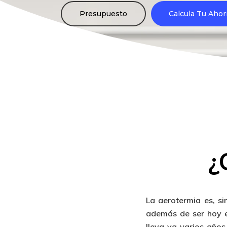
Presupuesto
Calcula Tu Ahor
¿
La aerotermia es, si
además de ser hoy 
lleva ya varios años