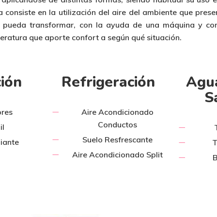
a
consiste en la
utilización del aire del ambiente
que prese
e pueda transformar, con la ayuda de una máquina y c
peratura que aporte confort a según qué situación.
ción
Refrigeración
Agua
S
res
Aire Acondicionado
Conductos
il
Suelo Resfrescante
iante
T
Aire Acondicionado Split
B