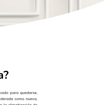
a?
ercado para quedarse,
iderada como nueva,
n la
climatización de