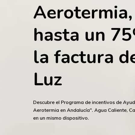
Aerotermia,
hasta
un
7
la
factura
d
Luz
Descubre
el
Programa
de
incentivos
de
Ayud
Aerotermia
en
Andalucía".
Agua
Caliente,
Ca
en
un
mismo
dispositivo.