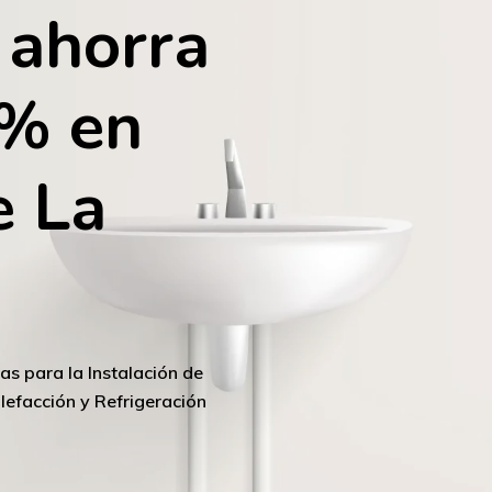
ahorra
5%
en
e
La
as
para
la
Instalación
de
lefacción
y
Refrigeración