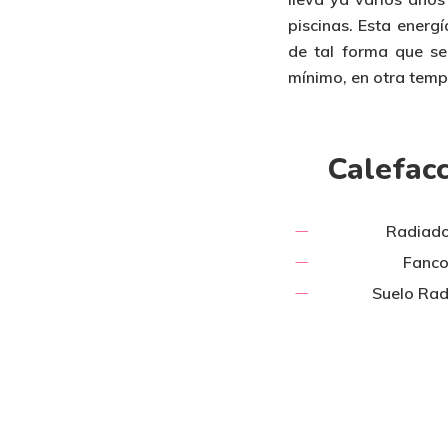
piscinas
. Esta
energí
de tal forma que s
mínimo
, en otra tem
Calefac
Radiado
Fanco
Suelo Rad