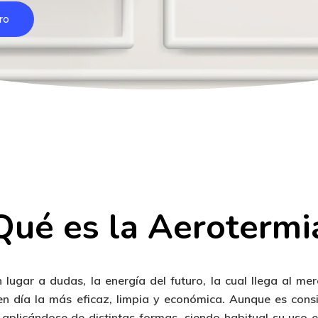
ro
Qué es la Aerotermi
n lugar a dudas, la
energía del futuro
, la cual llega al m
en día la más
eficaz, limpia y económica
. Aunque es cons
 aplicándose de distintas formas, siendo habitual su uso e