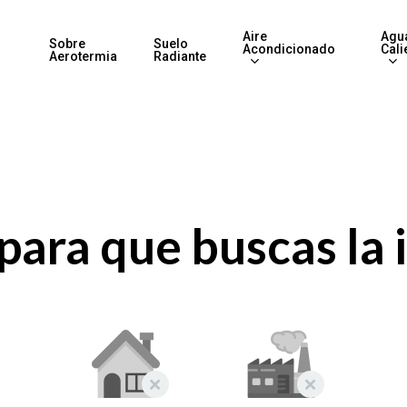
Aire
Agu
Sobre
Suelo
Acondicionado
Cali
Aerotermia
Radiante
para que buscas la 