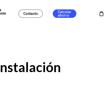
a
Calcular
ente
Contacto
ahorro
instalación