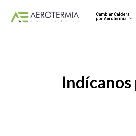
Skip
to
Cambiar Caldera
por Aerotermia
main
content
Indícanos 